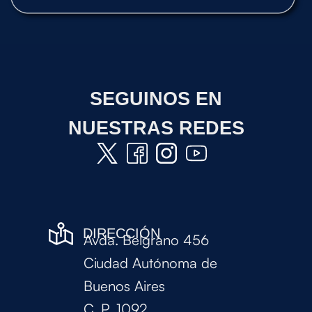
SEGUINOS EN
NUESTRAS REDES
DIRECCIÓN
Avda. Belgrano 456
Ciudad Autónoma de
Buenos Aires
C. P. 1092