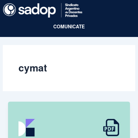
Ir
al
contenido
COMUNICATE
cymat