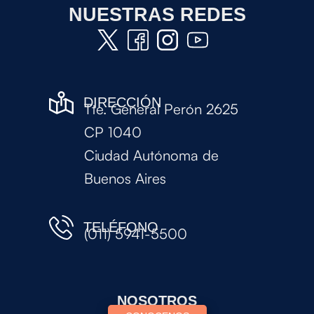
NUESTRAS REDES
DIRECCIÓN
Tte. General Perón 2625
CP 1040
Ciudad Autónoma de
Buenos Aires
TELÉFONO
(011) 5941-5500
NOSOTROS