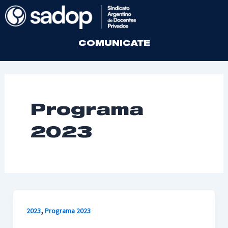
Ir
al
contenido
COMUNICATE
Programa
2023
,
2023
Programa 2023