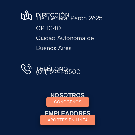
DIRECCIÓN
Tte. General Perón 2625
CP 1040
Ciudad Autónoma de
Buenos Aires
TELÉFONO
(011) 5941-5500
NOSOTROS
CONOCENOS
EMPLEADORES
APORTES EN LÍNEA