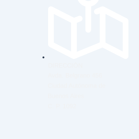
DIRECCIÓN
Avda. Belgrano 456
Ciudad Autónoma de
Buenos Aires
C. P. 1092