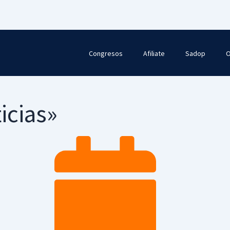
Congresos
Afiliate
Sadop
O
icias»