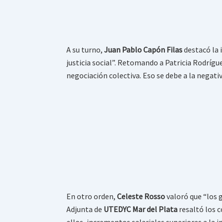
A su turno,
Juan Pablo Capón Filas
destacó la 
justicia social”. Retomando a Patricia Rodrígu
negociación colectiva. Eso se debe a la negati
En otro orden,
Celeste Rosso
valoró que “los 
Adjunta de
UTEDYC Mar del Plata
resaltó los 
ellos, incrementos salariales superiores a la i