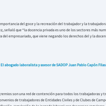
importancia del goce y la recreación del trabajador y la trabajado
ez, señaló que “la docencia privada es uno de los sectores más num
va del empresariado, que viene negando los derechos del y la docen
El abogado laboralista y asesor de SADOP Juan Pablo Capón Filas
gremios son una red de contención para todos los trabajadoras y tr
convenios de trabajadores de Entidades Civiles y de Clubes de Cam
nflación, regulación de la jornada laboral con descansos regulares,