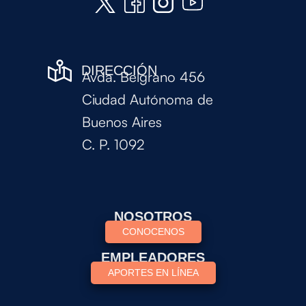
DIRECCIÓN
Avda. Belgrano 456
Ciudad Autónoma de
Buenos Aires
C. P. 1092
NOSOTROS
CONOCENOS
EMPLEADORES
APORTES EN LÍNEA