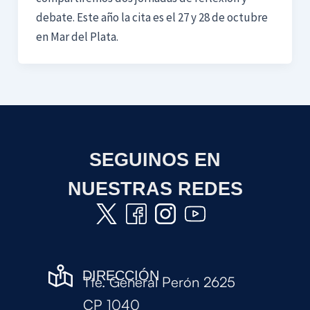
debate. Este año la cita es el 27 y 28 de octubre
en Mar del Plata.
SEGUINOS EN
NUESTRAS REDES
DIRECCIÓN
Tte. General Perón 2625
CP 1040