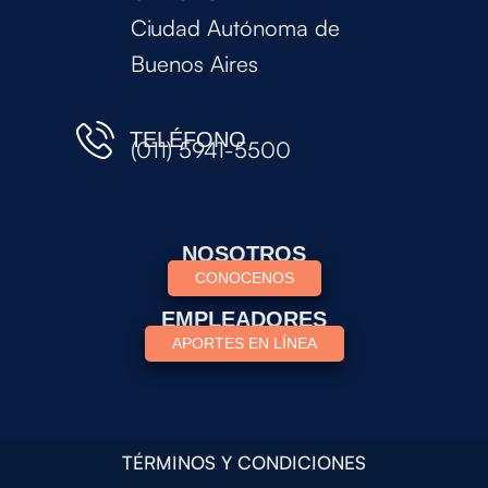
Ciudad Autónoma de
Buenos Aires
TELÉFONO
(011) 5941-5500
NOSOTROS
CONOCENOS
EMPLEADORES
APORTES EN LÍNEA
TÉRMINOS Y CONDICIONES